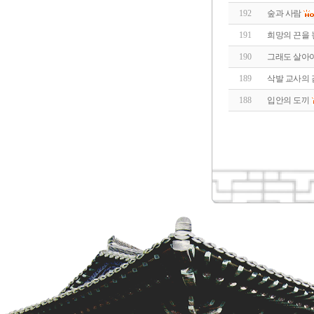
192
숲과 사람
191
희망의 끈을
190
그래도 살아
189
삭발 교사의
188
입안의 도끼