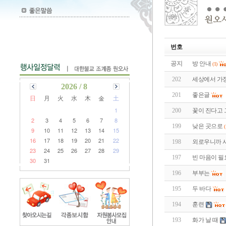
번호
공지
방 안내
(1)
202
세상에서 가
2026 / 8
201
좋은글
日
月
火
水
木
金
土
1
200
꽃이 진다고 
2
3
4
5
6
7
8
199
낮은 곳으로
(
9
10
11
12
13
14
15
16
17
18
19
20
21
22
198
외로우니까 
23
24
25
26
27
28
29
197
빈 마음이 
30
31
196
부부는
195
두 바다
194
훈련
193
화가 날 때