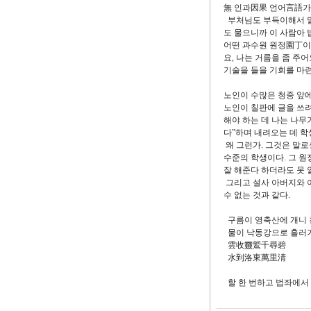
無 인과因果 언어言語가
부처님도 부득이해서 말
도 물으니까 이 사람아 
어떤 과수원 원정園丁이
요, 나는 거름을 좀 주
기술을 들을 기회를 마련
노인이 수많은 청중 앞에
노인이 칠판에 글을 쓰려
해야 하는 데 나는 나무
다”하며 내려오는 데 학
왜 그런가. 그것은 말
수준의 학생이다. 그 원
잘 해준다 하더라도 못 
그리고 설사 아버지와 아
수 없는 것과 같다.
구름이 영축산에 개니 
물이 낙동강으로 흘러
雲收靈鷲千尋碧
水到洛東萬里淸
할 한 번하고 법좌에서