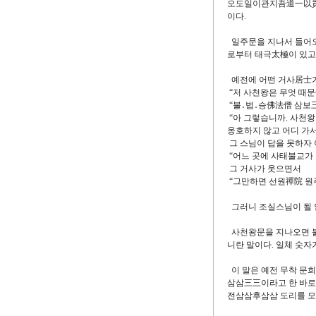
오도일이관지吾道一以貫之
이다.
일주문을 지나서 들어오
로부터 태극太極이 있고
예전에 어떤 거사居士가
“저 사천왕은 무엇 때문
“불․법․승佛法僧 삼보
“아 그렇습니까. 사천
옹호하지 않고 어디 가서
그 스님이 답을 못하자
“어느 곳에 사태불교가
그 거사가 웃으면서
“그만하면 선원禪院 원
그러니 조실스님이 될 
사천왕문을 지나오면 불
니란 말이다. 일체 숫자
이 말은 예전 무착 문
삼삼三三이라고 한 바로 
전삼삼후삼삼 도리를 모르