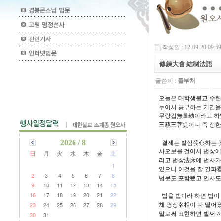
작성일 : 12-09-20 09:59
修鍊大會 結制法語
글쓴이 :
돌부처
오늘은 대학생불교 수련
누어서 공부하는 기간을
무량겁無量劫이라고 하
三藐三菩提이니 즉 정한
2026 / 8
결제는 발심發心하는 것
사오보를 걸어서 법상에 
日
月
火
水
木
金
土
리고 법상法床에 법사가
1
있으니 이것을 잘 간파看
2
3
4
5
6
7
8
법문도 포함됐고 인사도
9
10
11
12
13
14
15
16
17
18
19
20
21
22
법을 법이라 하면 법이 
23
24
25
26
27
28
29
체 명상名相이 다 떨어
말로써 표현하면 벌써 
30
31