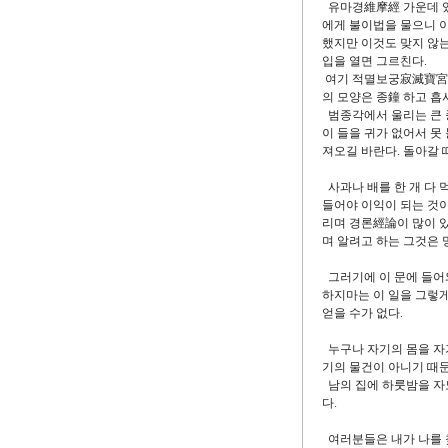
유마경維摩經 가운데 
에게 불이법을 물으니 이
했지만 이것도 맞지 않
입을 열면 그르친다.
여기 적멸보궁寂滅寶宮
의 모양은 종鐘 하고 흡
범종각에서 울리는 큰 종
이 들을 귀가 없어서 못
져오길 바란다. 돌아갈 
사과나 배를 한 개 다 
들어야 이익이 되는 것이
리며 경론經論이 많이 있
며 알려고 하는 그것은 
그러기에 이 문에 들어
하지마는 이 일을 그렇게
얻을 수가 없다.
누구나 자기의 몸을 자
기의 물건이 아니기 때문
남의 집에 하룻밤을 자도
다.
여러분들은 내가 나를 찾