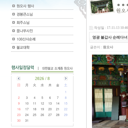
작성일 : 17-11-13 10:46
영광 불갑사 순례다녀
글쓴이 :
원오사
2026 / 8
日
月
火
水
木
金
土
1
2
3
4
5
6
7
8
9
10
11
12
13
14
15
16
17
18
19
20
21
22
23
24
25
26
27
28
29
30
31