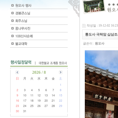
작성일 : 19-12-02 16:23
통도사 극락암 삽삼조
글쓴이 :
원오사
2026 / 8
日
月
火
水
木
金
土
1
2
3
4
5
6
7
8
9
10
11
12
13
14
15
16
17
18
19
20
21
22
23
24
25
26
27
28
29
30
31