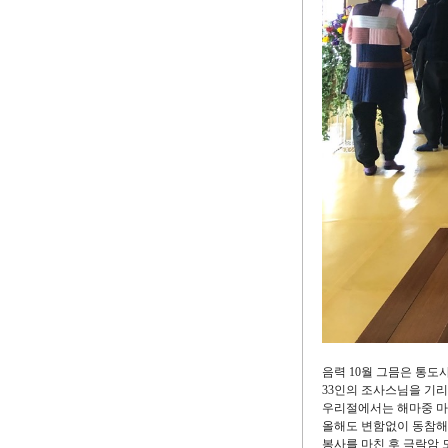
음력 10월 그믐은 통도사
33인의 조사스님을 기
우리절에서는 해마중 마
올해도 변함없이 동참해
봉사를 마친 후 극락암