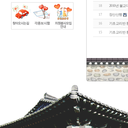
18
2010년 불
17
장산산행
16
기초교리반 
15
기초교리반 