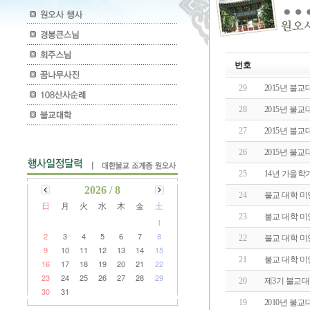
번호
29
2015년 불교
28
2015년 불
27
2015년 불
26
2015년 불
25
14년 가을학
2026 / 8
24
불교 대학 미
日
月
火
水
木
金
土
23
불교 대학 미
1
2
3
4
5
6
7
8
22
불교 대학 미
9
10
11
12
13
14
15
21
불교 대학 미
16
17
18
19
20
21
22
23
24
25
26
27
28
29
20
제3기 불교대
30
31
19
2010년 불