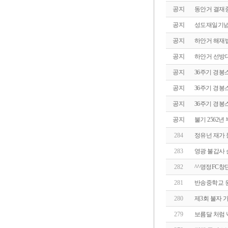
공지
동안거 결재
공지
성도재일기념
공지
하안거 해재
공지
하안거 선방대
공지
36주기 경봉
공지
36주기 경봉
공지
36주기 경봉
공지
불기 2562
284
정유넌 재가 
283
영광 불갑사 
282
^^명정FC창
281
반송중학교 원
280
제3회 불자 
279
보름달 처럼 넉