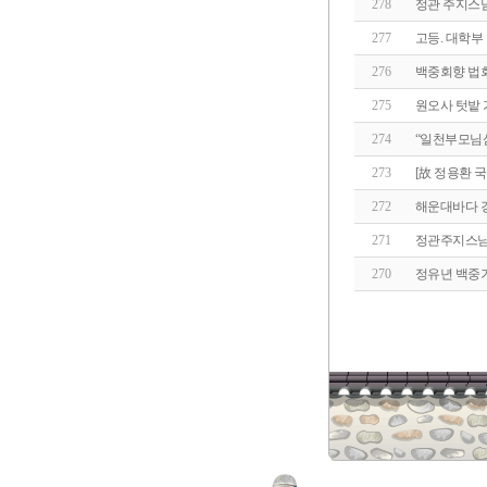
278
정관 주지스
277
고등. 대학부
276
백중회향 법회
275
원오사 텃밭
274
“일천부모님
273
[故 정용환 
272
해운대바다 경
271
정관주지스님 
270
정유년 백중기