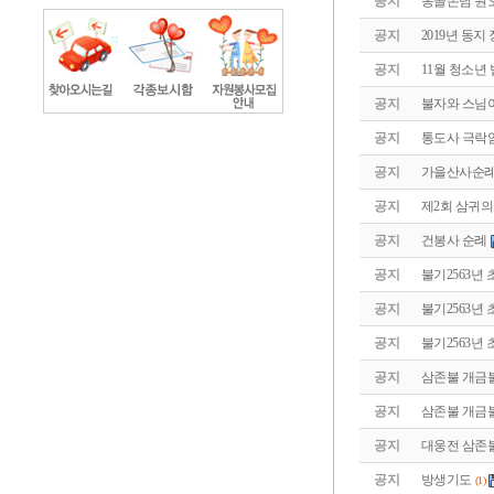
공지
몽골손님 원
공지
2019년 동지
공지
11월 청소년
공지
불자와 스님
공지
통도사 극락
공지
가을산사순례
공지
제2회 삼귀
공지
건봉사 순례
공지
불기2563년
공지
불기2563년
공지
불기2563년
공지
삼존불 개금
공지
삼존불 개금
공지
대웅전 삼존
공지
방생기도
(1)