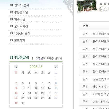
번호
공지
불기2564년
공지
불기2564년 
공지
불기2564
공지
불기2564년
공지
불기2564년
2026 / 8
공지
불기2564년
日
月
火
水
木
金
土
1
공지
설날 합동차
2
3
4
5
6
7
8
공지
월정사 선방
9
10
11
12
13
14
15
16
17
18
19
20
21
22
공지
제9회 승보
23
24
25
26
27
28
29
공지
김장, 메주쑤
30
31