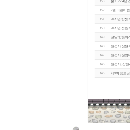
353
불기2564년
352
2월 어린이
351
2020년 방생
350
2020년 정초기도
349
설날 합동차
348
월정사 상원
347
월정사 선방
346
월정사, 상원
345
제9회 승보