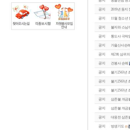
공지
몽골손님 원
공지
2019년 동지
공지
11월 청소년
공지
불자와 스님
공지
통도사 극락
공지
가을산사순례
공지
제2회 삼귀
공지
건봉사 순례
공지
불기2563년
공지
불기2563년
공지
불기2563년
공지
삼존불 개금
공지
삼존불 개금
공지
대웅전 삼존
공지
방생기도
(1)