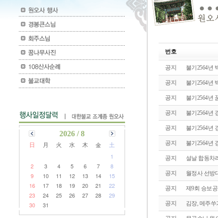
번호
공지
불기2564년
공지
불기2564년 
공지
불기2564
공지
불기2564년
공지
불기2564년
2026 / 8
공지
불기2564년
日
月
火
水
木
金
土
1
공지
설날 합동차
2
3
4
5
6
7
8
공지
월정사 선방
9
10
11
12
13
14
15
16
17
18
19
20
21
22
공지
제9회 승보
23
24
25
26
27
28
29
공지
김장, 메주쑤
30
31