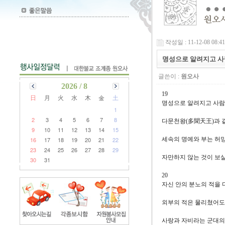
작성일 : 11-12-08 08:41
명성으로 알려지고 사람들
글쓴이 :
원오사
2026 / 8
19
日
月
火
水
木
金
土
명성으로 알려지고 사람
1
2
3
4
5
6
7
8
다문천왕(多聞天王)과 
9
10
11
12
13
14
15
16
17
18
19
20
21
22
세속의 명예와 부는 허
23
24
25
26
27
28
29
자만하지 않는 것이 보
30
31
20
자신 안의 분노의 적을
외부의 적은 물리쳤어도
사랑과 자비라는 군대의