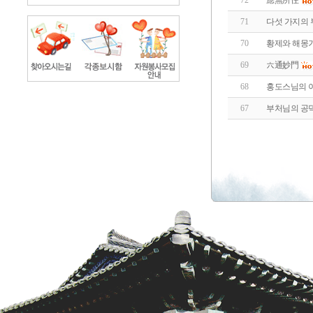
72
應無所住
71
다섯 가지의 
70
황제와 해몽
69
六通妙門
68
홍도스님의 
67
부처님의 공