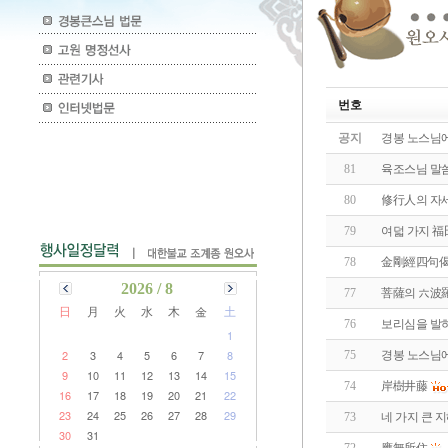
번호
공지
경봉 노스님에
81
육조스님 말
80
修行人의 자
79
여덟 가지 福
78
金剛經四句
2026 / 8
77
菩薩의 六波
日
月
火
水
木
金
土
76
보리심을 발
1
2
3
4
5
6
7
8
75
경봉 노스님에
9
10
11
12
13
14
15
74
岸樹井藤
16
17
18
19
20
21
22
23
24
25
26
27
28
29
73
네 가지 큰 
30
31