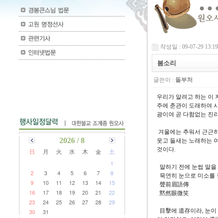
작성일 : 09-07-29 13:19
봄소리
글쓴이 :
돌부처
우리가 알려고 하는 이 
주에 춘관이 도래하여 시
광이여 곧 다함없는 진리
겨울에는 추워서 근근히
2026 / 8
웃고 들새는 노래하는 여
것이다.
日
月
火
水
木
金
土
1
말하기 전에 눈썹 말을
2
3
4
5
6
7
8
묵연히 눈으로 미소를 
9
10
11
12
13
14
15
聲前眉語傳
16
17
18
19
20
21
22
黙然眼微笑
23
24
25
26
27
28
29
目擊에 道存이라, 눈이
30
31