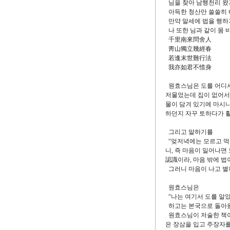
님을 찾아 남행천리 왔
아득한 청산만 쓸쓸히 
만약 말세에 법을 행하
나 또한 님과 같이 몸 
千里南來問舍人
靑山獨立幾經春
若逢末世難行法
我亦如君不惜身
원효스님은 도를 어디서 
저물었는데 집이 없어서
물이 담겨 있기에 마시니
하던지 자꾸 토하다가 
그리고 말하기를
“엊저녁에는 모르고 먹
니, 즉 마음이 일어나면
認識이라, 마음 밖에 법
그러니 마음이 나고 별하
원효스님은
“나는 여기서 도를 알았
하고는 본국으로 돌아왔
원효스님이 저술한 책이 
은 장삼을 입고 주장자