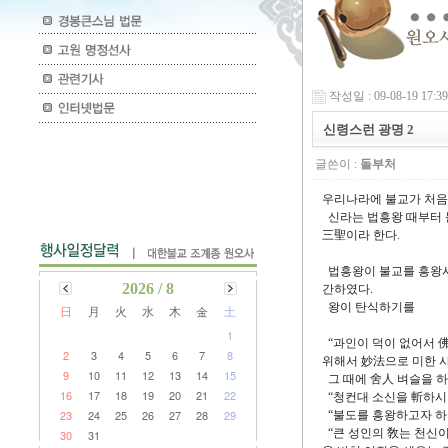
작성일 : 09-08-19 17:39
신령스런 광명 2
글쓴이 :
돌부처
우리나라에 불교가 처음 
신라는 법흥왕 때부터 
三聖이라 한다.
법흥왕이 불교를 흥왕시
2026 / 8
간하였다.
왕이 탄식하기를
日
月
火
水
木
金
土
1
“과인이 덕이 없어서 佛
2
3
4
5
6
7
8
위해서 妙法으로 미한 사
9
10
11
12
13
14
15
그 때에 舍人 벼슬을 하
16
17
18
19
20
21
22
“청컨대 소신을 斬하시
23
24
25
26
27
28
29
“불도를 흥왕하고자 하
“큰 성인의 敎는 천신이
30
31