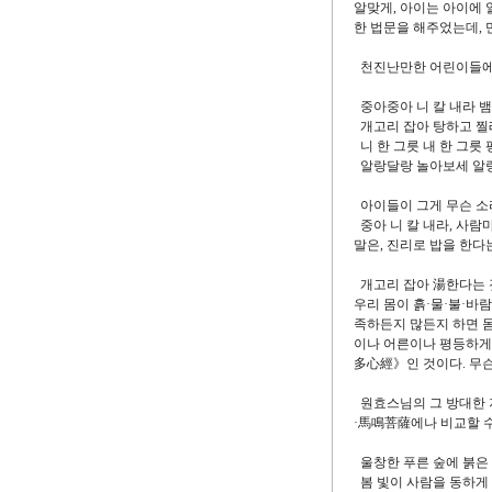
알맞게, 아이는 아이에 
한 법문을 해주었는데, 
천진난만한 어린이들에게
중아중아 니 칼 내라 뱀
개고리 잡아 탕하고 찔
니 한 그릇 내 한 그릇
알랑달랑 놀아보세 알
아이들이 그게 무슨 소리
중아 니 칼 내라, 사람
말은, 진리로 밥을 한다
개고리 잡아 湯한다는 것
우리 몸이 흙·물·불·바람
족하든지 많든지 하면 몸
이나 어른이나 평등하게
多心經》인 것이다. 무슨
원효스님의 그 방대한 저
·馬鳴菩薩에나 비교할 수
울창한 푸른 숲에 붉은 
봄 빛이 사람을 동하게 