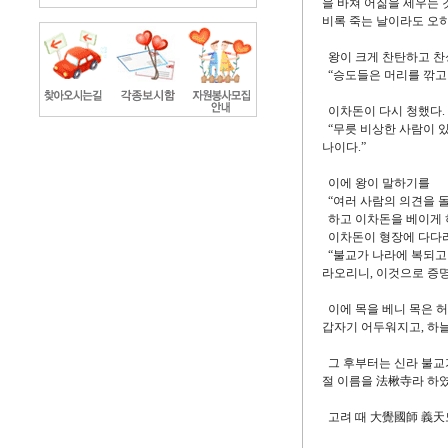
을 바쳐 어짊을 세우는 
비록 죽는 날이라도 오히
왕이 크게 찬탄하고 찬
“승도들은 머리를 깎고 
이차돈이 다시 청했다.
“무릇 비상한 사람이 있
나이다.”
이에 왕이 말하기를
“여러 사람의 의견을 돌
하고 이차돈을 베이게 
이차돈이 형장에 다다라
“불교가 나라에 복되고 
라오리니, 이것으로 증명
이에 목을 베니 목은 허
갑자기 어두워지고, 하늘
그 후부터는 신라 불교
절 이름을 法楸寺라 하였
고려 때 大覺國師 義天