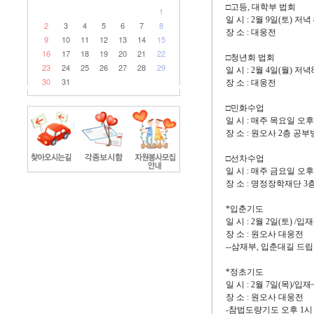
□고등, 대학부 법회
1
일 시 : 2월 9일(토) 저녁
2
3
4
5
6
7
8
장 소 : 대웅전
9
10
11
12
13
14
15
16
17
18
19
20
21
22
□청년회 법회
23
24
25
26
27
28
29
일 시 : 2월 4일(월) 저녁
30
31
장 소 : 대웅전
□민화수업
일 시 : 매주 목요일 오후
장 소 : 원오사 2층 공부
□선차수업
일 시 : 매주 금요일 오
장 소 : 명정장학재단 3
*입춘기도
일 시 : 2월 2일(토) /입
장 소 : 원오사 대웅전
--삼재부, 입춘대길 드립
*정초기도
일 시 : 2월 7일(목)/입
장 소 : 원오사 대웅전
-참법도량기도 오후 1시