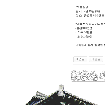
*보름방생
일 시 : 2월 19일 (화)
장 소 : 용호동 해수랜드
*대웅전 부처님 개금불
-설판/100만원
-1가족/30만원
-1인당/10만원
가족들과 함께 행복한 설