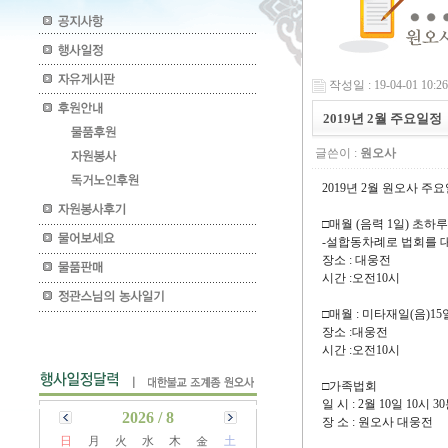
작성일 : 19-04-01 10:26
2019년 2월 주요일정
글쓴이 :
원오사
2019년 2월 원오사 주
□매월 (음력 1일) 초하루
-설합동차례로 법회를 
장소 : 대웅전
시간 :오전10시
□매월 : 미타재일(음)15
장소 :대웅전
시간 :오전10시
□가족법회
일 시 : 2월 10일 10시 3
2026 / 8
장 소 : 원오사 대웅전
日
月
火
水
木
金
土