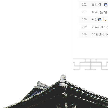
252
말의 향기
251
아주 작은 일
250
씨앗
249
관음재일 모
248
^-^링컨의 아