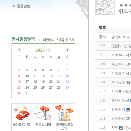
번호
공지
방 안내
(1)
262
[괜찮아, 넌 
2026 / 8
261
바로 여기서 부
日
月
火
水
木
金
土
1
260
무상 이라고하
2
3
4
5
6
7
8
259
자랑을 하지 
9
10
11
12
13
14
15
16
17
18
19
20
21
22
258
복과 근심
23
24
25
26
27
28
29
257
자기를 찍는 
30
31
256
현재의 당신
255
안전거리
254
번뇌하는 그
253
자비