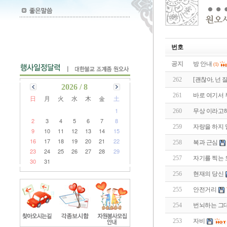
번호
공지
방 안내
(1)
262
[괜찮아, 넌 
2026 / 8
261
바로 여기서 부
日
月
火
水
木
金
土
1
260
무상 이라고하
2
3
4
5
6
7
8
259
자랑을 하지 
9
10
11
12
13
14
15
16
17
18
19
20
21
22
258
복과 근심
23
24
25
26
27
28
29
257
자기를 찍는 
30
31
256
현재의 당신
255
안전거리
254
번뇌하는 그
253
자비