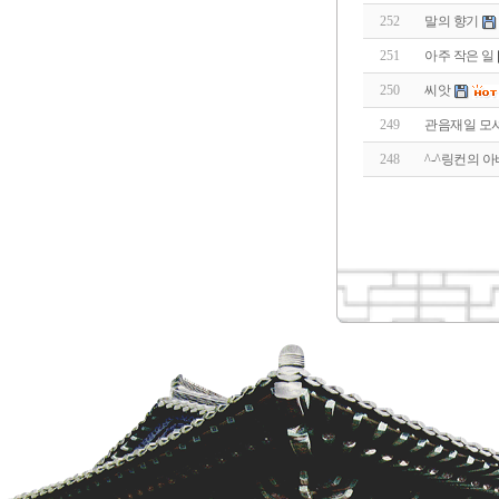
252
말의 향기
251
아주 작은 일
250
씨앗
249
관음재일 모
248
^-^링컨의 아