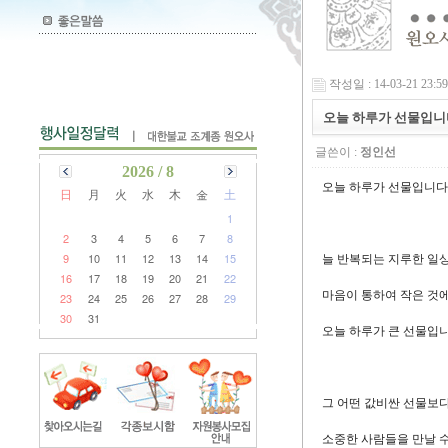
작성일 : 14-03-21 23:59
오늘 하루가 선물입니
글쓴이 :
정인선
2026 / 8
오늘 하루가 선물입니다
日
月
火
水
木
金
土
1
2
3
4
5
6
7
8
9
10
11
12
13
14
15
늘 반복되는 지루한 일
16
17
18
19
20
21
22
마음이 통하여 작은 것에
23
24
25
26
27
28
29
30
31
오늘 하루가 큰 선물입니
그 어떤 값비싼 선물보
소중한 사람들을 만날 