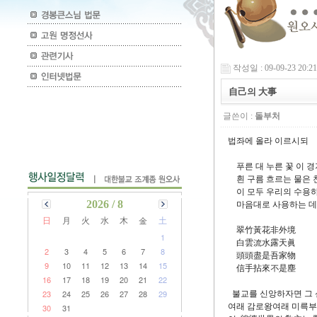
작성일 : 09-09-23 20:21
自己의 大事
글쓴이 :
돌부처
법좌에 올라 이르시되
푸른 대 누른 꽃 이 
흰 구름 흐르는 물은 
이 모두 우리의 수용
2026 / 8
마음대로 사용하는 데
日
月
火
水
木
金
土
翠竹黃花非外境
1
白雲流水露天眞
2
3
4
5
6
7
8
頭頭盡是吾家物
9
10
11
12
13
14
15
信手拈來不是塵
16
17
18
19
20
21
22
23
24
25
26
27
28
29
불교를 신앙하자면 그 
여래 감로왕여래 미륵부
30
31