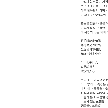
눈썹과 눈꺼풀이 가장
콧구멍과 입술이 그중
아주 친하면서 어찌 서
이 모두 한 몸이로세
오늘은 일곱 내일은 
이렇게 알았다 하면
옛 사람의 뜻은 저버
眉毛眼睫最相親
鼻孔脣皮作近隣
至近因何不相見
都緣一體是全身
今日七來日八
如是認得去
埋沒古人心
보고 듣고 깨닫고 아는
소리 향기 맛 촉감은 
마치 새가 공중을 나는
취함과 버림, 사랑과 
이렇게 본래 무심한 
비로서 觀自在菩薩이
見聞覺知無障碍