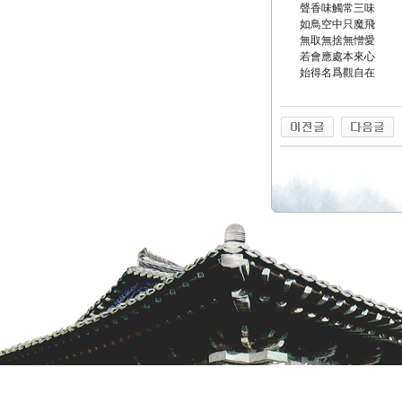
聲香味觸常三味
如鳥空中只魔飛
無取無捨無憎愛
若會應處本來心
始得名爲觀自在