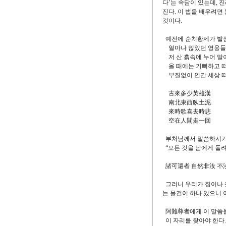
다’는 속담이 있는데, 
진다. 이 법을 배우려면
것이다.
예전에 순치황제가 발심해
얼마나 많았던 영웅들
저 산 흙속에 누어 말
올 때에는 기뻐하고 떠
부질없이 인간 세상 
古來多少英雄漢
南北東西臥土泥
來時歌喜去時悲
空在人間走一回
부처님께서 말씀하시
“모든 것을 남에게 돌려
諸可還者 自然非汝 不
그러니 우리가 집이나 옷 
는 물건이 하나 있으니 
阿難尊者에게 이 말씀을 
이 자리를 찾아야 한다.