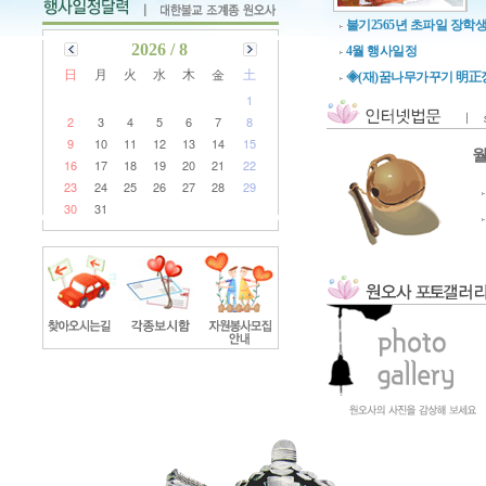
불기2565년 초파일 장학
2026 / 8
4월 행사일정
日
月
火
水
木
金
土
◈(재)꿈나무가꾸기 明正
1
2
3
4
5
6
7
8
9
10
11
12
13
14
15
월
16
17
18
19
20
21
22
23
24
25
26
27
28
29
30
31